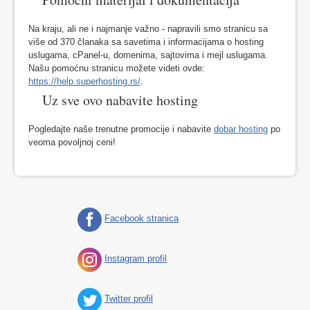
Na kraju, ali ne i najmanje važno - napravili smo stranicu sa
više od 370 članaka sa savetima i informacijama o hosting
uslugama, cPanel-u, domenima, sajtovima i mejl uslugama.
Našu pomoćnu stranicu možete videti ovde:
https://help.superhosting.rs/
.
Uz sve ovo nabavite hosting
Pogledajte naše trenutne promocije i nabavite
dobar hosting
po
veoma povoljnoj ceni!
Facebook stranica
Instagram profil
Twitter profil