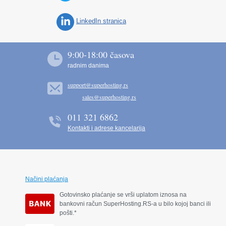
LinkedIn stranica
9:00-18:00 časova
radnim danima
support@superhosting.rs
sales@superhosting.rs
011 321 6862
Kontakti i adrese kancelarija
Načini plaćanja
Gotovinsko plaćanje se vrši uplatom iznosa na
bankovni račun SuperHosting.RS-a u bilo kojoj banci ili
pošti.*