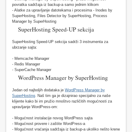
povratka sadržaja iz backup-a samo jednim klikom
- Alatke za upravljanje datotekama i procesima - Inodes by
SuperHosting, Files Detector by SuperHosting, Process
Manager by SuperHosting
SuperHosting Speed-UP sekcija
SuperHosting Speed-UP sekcija sadrži 3 instrumenta za
ubrzanje sajta:
- Memcache Manager
- Redis Manager
- SuperCache Manager
WordPress Manager by SuperHosting
Jedan od najboljih dodataka je
WordPress Manager by
SuperHosting
. Naš tim ga je dizajnirao specijalno za naše
klijente kako bi im pružio mnoštvo različitih mogućnosti za
upravljanje WordPress-om:
- Mogućnost instalacije novog WordPress sajta
- Mogućnost provere i zaštite WordPress-a
- Mogućnost vraćanja sadržaja iz backup-a ukoliko nešto krene