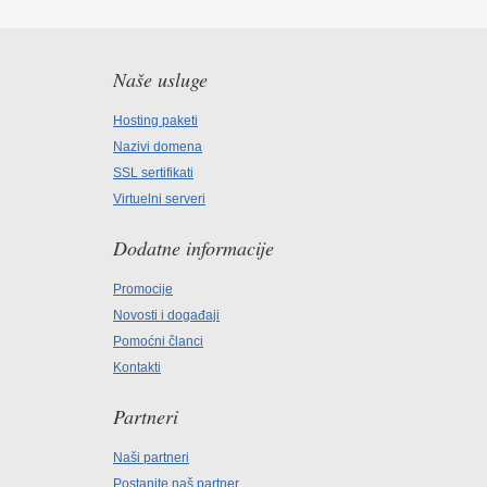
Naše usluge
Hosting paketi
Nazivi domena
SSL sertifikati
Virtuelni serveri
Dodatne informacije
Promocije
Novosti i događaji
Pomoćni članci
Kontakti
Partneri
Naši partneri
Postanite naš partner