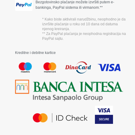
Bezgotovinsko plaćanje možete izvršiti putem e-
bankinga, PayPal sistema ili virmanom.**
* Kako biste aktivirali narudžbinu, neophodno je da
izvršite plaćanje u roku od 10 dana od datuma
njenog kreiranja.
** Za PayPal plaćanja je neophodna registracija na
PayPal sajtu.
Kreditne i debitne kartice