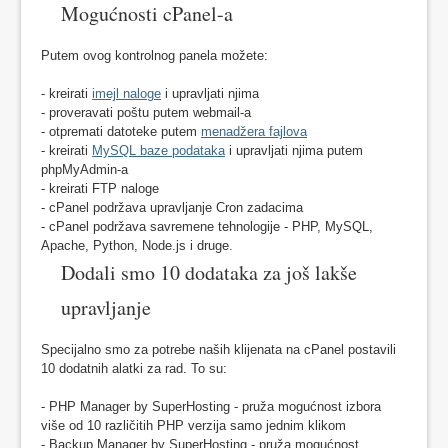
Mogućnosti cPanel-a
Putem ovog kontrolnog panela možete:
- kreirati
imejl naloge
i upravljati njima
- proveravati poštu putem webmail-a
- otpremati datoteke putem
menadžera fajlova
- kreirati
MySQL baze podataka
i upravljati njima putem
phpMyAdmin-a
- kreirati FTP naloge
- cPanel podržava upravljanje Cron zadacima
- cPanel podržava savremene tehnologije - PHP, MySQL,
Apache, Python, Node.js i druge.
Dodali smo 10 dodataka za još lakše
upravljanje
Specijalno smo za potrebe naših klijenata na cPanel postavili
10 dodatnih alatki za rad. To su:
- PHP Manager by SuperHosting - pruža mogućnost izbora
više od 10 različitih PHP verzija samo jednim klikom
- Backup Manager by SuperHosting - pruža mogućnost