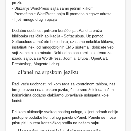
po zlu
- Ubrzanje WordPress sajta samo jednim klikom
- Premeštanje WordPress sajta ili promena njegove adrese
- I još mnogo drugih opcija
Dodatnu udobnost prilikom korišćenja cPanel-a pruža
biblioteka različitih aplikacija - Softaculous. Uz pomoć
Softaculous-a možete brzo i lako, uz samo nekoliko klikova,
instalirati neki od mnogobrojnih CMS sistema i dobićete veb
sajt za nekoliko minuta. Neki od najpopularnijih sistema za
izradu sajtova su WordPress, Joomla, Drupal, OpenCart,
Prestashop, Magento i drugi.
cPanel na srpskom jeziku
Radi veće udobnosti prilikom rada sa kontrolnom tablom, naš
tim je preveo i na srpskom jeziku, čime smo želeli da našim
korisnicima dodatno olakšamo upravljanje uslugama koje
koriste.
Prilikom aktivacije svakog hosting naloga, klijent odmah dobija
pristupne podatke kontrolnog panela cPanel. Panelu se može
pristupiti i putem korisničkog profila na našem sajtu.
Pomoćni materijal i dokumentacija